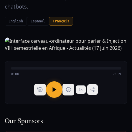
chatbots.
English
Español
Français
0:00
7:19
1
x
15
15
Our Sponsors