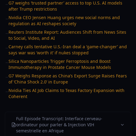
G7 weighs ‘trusted partner’ access to top U.S. AI models
→
after Trump restrictions
Nvidia CEO Jensen Huang urges new social norms and
→
regulation as AI reshapes society
Reuters Institute Report: Audiences Shift from News Sites
→
to Social, Video, and AI
Carney calls tentative U.S.-Iran deal a ‘game-changer’ and
→
says war was ‘worth it’ if nukes stopped
Silica Nanoparticles Trigger Ferroptosis and Boost
→
Immunotherapy in Prostate Cancer Mouse Models
G7 Weighs Response as China’s Export Surge Raises Fears
→
of ‘China Shock 2.0’ in Europe
Nvidia Ties AI Job Claims to Texas Factory Expansion with
→
Coherent
Full Episode Transcript: Interface cerveau-
ordinateur pour parler & Injection VIH
semestrielle en Afrique