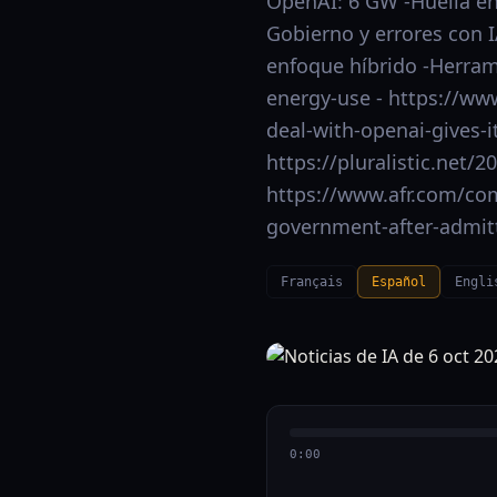
OpenAI: 6 GW -Huella en
Gobierno y errores con 
enfoque híbrido -Herrami
energy-use - https://ww
deal-with-openai-gives-i
https://pluralistic.net
https://www.afr.com/com
government-after-admitt
Français
Español
Engli
0:00