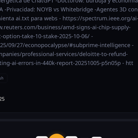
ergética de ChatGPT -Doctorow: burbuja y economía
IA -Privacidad: NOYB vs Whitebridge -Agentes 3D con
enta ai.txt para webs - https://spectrum.ieee.org/ai
w.reuters.com/business/amd-signs-ai-chip-supply-
t-option-take-10-stake-2025-10-06/ -
/2025/09/27/econopocalypse/#subprime-intelligence -
panies/professional-services/deloitte-to-refund-
ing-ai-errors-in-440k-report-20251005-p5n05p - htt
sh