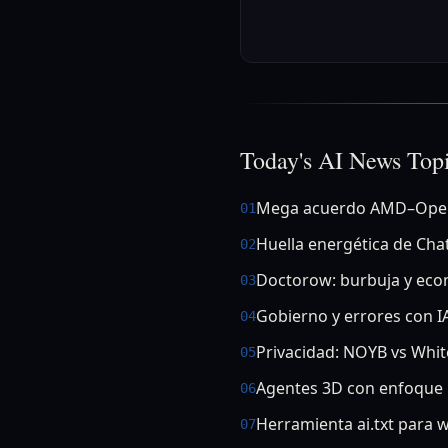
Today's AI News Top
Mega acuerdo AMD–Open
01
Huella energética de Ch
02
Doctorow: burbuja y ec
03
Gobierno y errores con I
04
Privacidad: NOYB vs Whi
05
Agentes 3D con enfoque 
06
Herramienta ai.txt para 
07