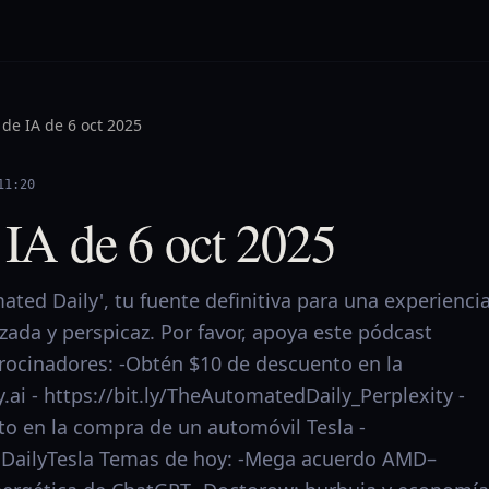
 de IA de 6 oct 2025
11:20
 IA de 6 oct 2025
ted Daily', tu fuente definitiva para una experienci
izada y perspicaz. Por favor, apoya este pódcast
trocinadores: -Obtén $10 de descuento en la
y.ai - https://bit.ly/TheAutomatedDaily_Perplexity -
o en la compra de un automóvil Tesla -
edDailyTesla Temas de hoy: -Mega acuerdo AMD–