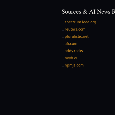
Sources & AI News R
spectrum.ieee.org
→
reuters.com
→
pluralistic.net
→
afr.com
→
addy.rocks
→
noyb.eu
→
npmjs.com
→