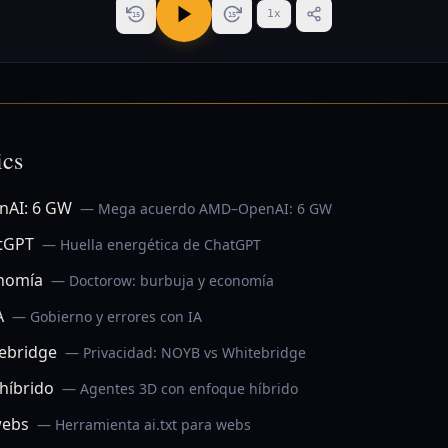
1
x
15
15
ics
AI: 6 GW
— Mega acuerdo AMD–OpenAI: 6 GW
atGPT
— Huella energética de ChatGPT
onomía
— Doctorow: burbuja y economía
A
— Gobierno y errores con IA
tebridge
— Privacidad: NOYB vs Whitebridge
híbrido
— Agentes 3D con enfoque híbrido
webs
— Herramienta ai.txt para webs