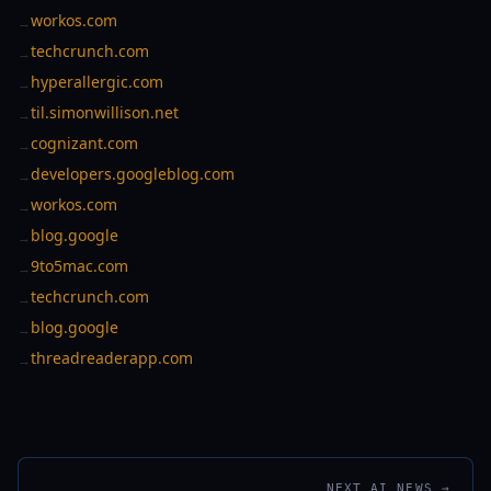
workos.com
→
techcrunch.com
→
hyperallergic.com
→
til.simonwillison.net
→
cognizant.com
→
developers.googleblog.com
→
workos.com
→
blog.google
→
9to5mac.com
→
techcrunch.com
→
blog.google
→
threadreaderapp.com
→
NEXT AI NEWS →