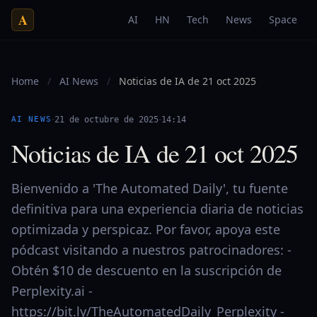
A
AI
HN
Tech
News
Space
Home
/
AI News
/
Noticias de IA de 21 oct 2025
·
·
AI NEWS
21 de octubre de 2025
14:14
Noticias de IA de 21 oct 2025
Bienvenido a 'The Automated Daily', tu fuente
definitiva para una experiencia diaria de noticias
optimizada y perspicaz. Por favor, apoya este
pódcast visitando a nuestros patrocinadores: -
Obtén $10 de descuento en la suscripción de
Perplexity.ai -
https://bit.ly/TheAutomatedDaily_Perplexity -