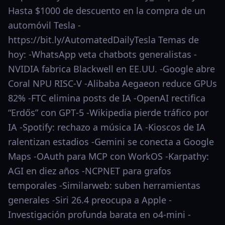
Hasta $1000 de descuento en la compra de un
automóvil Tesla -
https://bit.ly/AutomatedDailyTesla Temas de
hoy: -WhatsApp veta chatbots generalistas -
NVIDIA fabrica Blackwell en EE.UU. -Google abre
Coral NPU RISC‑V -Alibaba Aegaeon reduce GPUs
82% -FTC elimina posts de IA -OpenAI rectifica
“Erdős” con GPT‑5 -Wikipedia pierde tráfico por
IA -Spotify: rechazo a música IA -Kioscos de IA
ralentizan estadios -Gemini se conecta a Google
Maps -OAuth para MCP con WorkOS -Karpathy:
AGI en diez años -NCPNET para grafos
temporales -Similarweb: suben herramientas
generales -Siri 26.4 preocupa a Apple -
Investigación profunda barata en o4-mini -