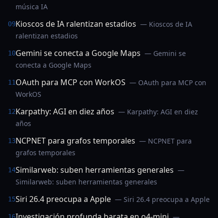
música IA
Kioscos de IA ralentizan estadios
— Kioscos de IA
09
ralentizan estadios
Gemini se conecta a Google Maps
— Gemini se
10
conecta a Google Maps
OAuth para MCP con WorkOS
— OAuth para MCP con
11
WorkOS
Karpathy: AGI en diez años
— Karpathy: AGI en diez
12
años
NCPNET para grafos temporales
— NCPNET para
13
grafos temporales
Similarweb: suben herramientas generales
—
14
Similarweb: suben herramientas generales
Siri 26.4 preocupa a Apple
— Siri 26.4 preocupa a Apple
15
Investigación profunda barata en o4-mini
—
16