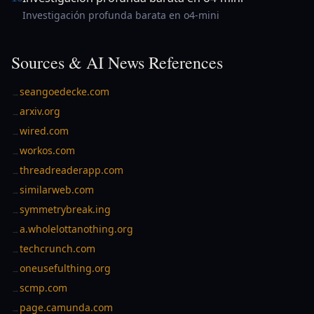
Investigación profunda barata en o4-mini
Sources & AI News References
seangoedecke.com
→
arxiv.org
→
wired.com
→
workos.com
→
threadreaderapp.com
→
similarweb.com
→
symmetrybreak.ing
→
a.wholelottanothing.org
→
techcrunch.com
→
oneusefulthing.org
→
scmp.com
→
page.camunda.com
→