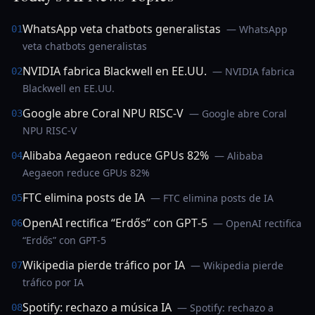
WhatsApp veta chatbots generalistas
— WhatsApp
01
veta chatbots generalistas
NVIDIA fabrica Blackwell en EE.UU.
— NVIDIA fabrica
02
Blackwell en EE.UU.
Google abre Coral NPU RISC‑V
— Google abre Coral
03
NPU RISC‑V
Alibaba Aegaeon reduce GPUs 82%
— Alibaba
04
Aegaeon reduce GPUs 82%
FTC elimina posts de IA
— FTC elimina posts de IA
05
OpenAI rectifica “Erdős” con GPT‑5
— OpenAI rectifica
06
“Erdős” con GPT‑5
Wikipedia pierde tráfico por IA
— Wikipedia pierde
07
tráfico por IA
Spotify: rechazo a música IA
— Spotify: rechazo a
08