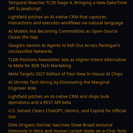
Temporal Reaches TC39 Stage 4, Bringing a New Date/Time
→
API to JavaScript
Lightfield pitches an AI-native CRM that captures
→
interactions and executes workflows via natural language
AI Models Are Becoming Commodities as Open-Source
→
Closes the Gap
Google’s Gemini AI Agents to Roll Out Across Pentagon’s
→
Unclassified Networks
TLDR Positions Newsletter Ads as Higher-Intent Alternative
→
to Meta for B2B Tech Marketing
Meta Targets 2027 Rollout of Four New In-House AI Chips
→
AI Shrinks Tech Hiring by Eliminating the Marginal
→
Engineer Role
Lightfield pitches an AI-native CRM and ships bulk
→
operations and a REST API beta
U.S. Senate Clears ChatGPT, Gemini, and Copilot for Official
→
Use
DNA-Origami DoriVac Vaccines Show Broad Antiviral
→
Immunity in Mice and Human Lymph Node-on-a-Chip Tests