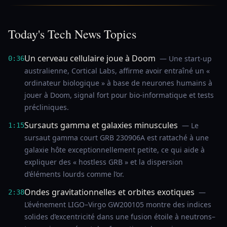
Today's Tech News Topics
Un cerveau cellulaire joue à Doom
— Une start-up
0:36
australienne, Cortical Labs, affirme avoir entraîné un «
ordinateur biologique » à base de neurones humains à
jouer à Doom, signal fort pour bio-informatique et tests
précliniques.
Sursauts gamma et galaxies minuscules
— Le
1:15
sursaut gamma court GRB 230906A est rattaché à une
galaxie hôte exceptionnellement petite, ce qui aide à
expliquer des « hostless GRB » et la dispersion
d’éléments lourds comme l’or.
Ondes gravitationnelles et orbites exotiques
—
2:38
L’événement LIGO–Virgo GW200105 montre des indices
solides d’excentricité dans une fusion étoile à neutrons–