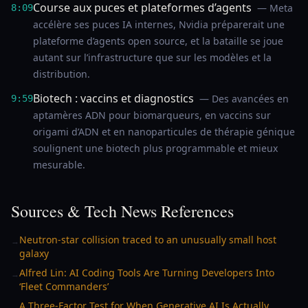
Course aux puces et plateformes d’agents
— Meta
8:09
accélère ses puces IA internes, Nvidia préparerait une
plateforme d’agents open source, et la bataille se joue
autant sur l’infrastructure que sur les modèles et la
distribution.
Biotech : vaccins et diagnostics
— Des avancées en
9:59
aptamères ADN pour biomarqueurs, en vaccins sur
origami d’ADN et en nanoparticules de thérapie génique
soulignent une biotech plus programmable et mieux
mesurable.
Sources & Tech News References
Neutron-star collision traced to an unusually small host
→
galaxy
Alfred Lin: AI Coding Tools Are Turning Developers Into
→
‘Fleet Commanders’
A Three-Factor Test for When Generative AI Is Actually
→