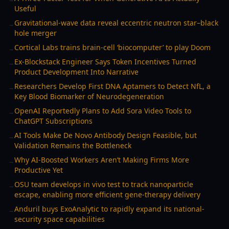
Useful
Gravitational-wave data reveal eccentric neutron star–black
→
hole merger
Cortical Labs trains brain-cell ‘biocomputer’ to play Doom
→
Ex-Blockstack Engineer Says Token Incentives Turned
→
Product Development Into Narrative
Researchers Develop First DNA Aptamers to Detect NfL, a
→
Key Blood Biomarker of Neurodegeneration
OpenAI Reportedly Plans to Add Sora Video Tools to
→
ChatGPT Subscriptions
AI Tools Make De Novo Antibody Design Feasible, but
→
Validation Remains the Bottleneck
Why AI-Boosted Workers Aren’t Making Firms More
→
Productive Yet
OSU team develops in vivo test to track nanoparticle
→
escape, enabling more efficient gene-therapy delivery
Anduril buys ExoAnalytic to rapidly expand its national-
→
security space capabilities